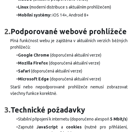
•
Linux
(moderní distribuce s aktuálním prohlížečem)
•
Mobilní systémy:
iOS 14+, Android 8+
2.
Podporované webové prohlížeče
Plná funkčnost webu je zajištěna v aktuálních verzích běžných
prohlížečů:
•
Google Chrome
(doporučená aktuální verze)
•
Mozilla Firefox
(doporučená aktuální verze)
•
Safari
(doporučená aktuální verze)
•
Microsoft Edge
(doporučená aktuální verze)
Starší nebo nepodporované prohlížeče nemusí zobrazovat
všechny funkce korektně.
3.
Technické požadavky
•
Stabilní připojení k internetu (doporučeno alespoň
5 Mbit/s
)
•
Zapnuté
JavaScript
a
cookies
(nutné pro přihlášení,