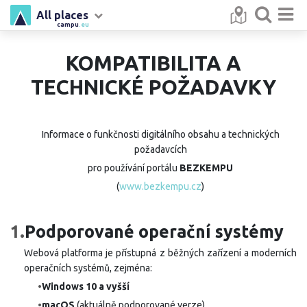
All places
campu
.eu
KOMPATIBILITA A
TECHNICKÉ POŽADAVKY
Informace o funkčnosti digitálního obsahu a technických
požadavcích
pro používání portálu
BEZKEMPU
(
www.bezkempu.cz
)
1.
Podporované operační systémy
Webová platforma je přístupná z běžných zařízení a moderních
operačních systémů, zejména:
•
Windows 10 a vyšší
•
macOS
(aktuálně podporované verze)